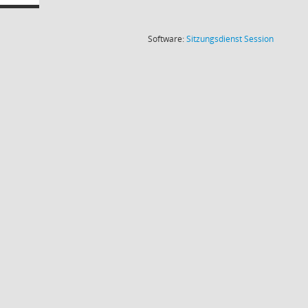
(Wird in
Software:
Sitzungsdienst
Session