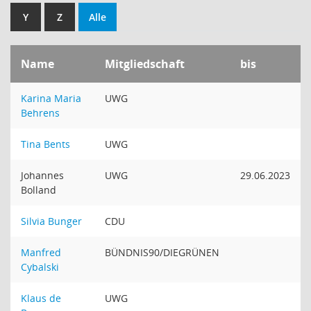
Y
Z
Alle
Name
Mitgliedschaft
bis
Karina Maria
UWG
Behrens
Tina Bents
UWG
Johannes
UWG
29.06.2023
Bolland
Silvia Bunger
CDU
Manfred
BÜNDNIS90/DIEGRÜNEN
Cybalski
Klaus de
UWG