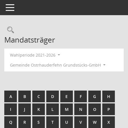
Toggle navigation
Rechercheauswahl
Mandatsträger
Wahlperiode 2021-2026
Gemeinde Ostrhauderfehn Grundstücks-GmbH
A
B
C
D
E
F
G
H
I
J
K
L
M
N
O
P
Q
R
S
T
U
V
W
X