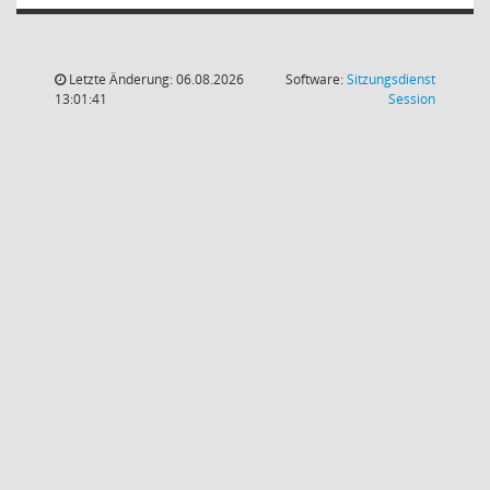
Letzte Änderung: 06.08.2026
Software:
Sitzungsdienst
(Wird in
13:01:41
Session