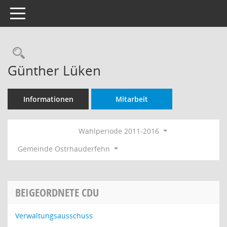
Toggle navigation
Rechercheauswahl
Günther Lüken
Informationen
Mitarbeit
Wahlperiode 2011-2016
Gemeinde Ostrhauderfehn
BEIGEORDNETE CDU
Verwaltungsausschuss