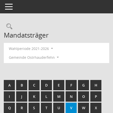
Toggle navigation
Rechercheauswahl
Mandatsträger
Wahlperiode 2021-2026
Gemeinde Ostrhauderfehn
A
B
C
D
E
F
G
H
I
J
K
L
M
N
O
P
Q
R
S
T
U
V
W
X