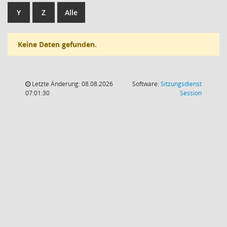
Y
Z
Alle
Keine Daten gefunden.
Letzte Änderung: 08.08.2026
Software:
Sitzungsdienst
(Wird in
07:01:30
Session