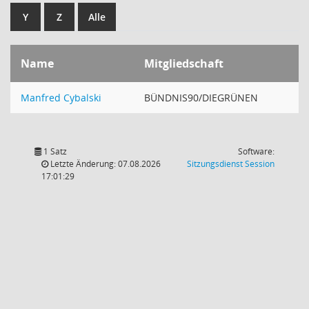
Y
Z
Alle
Name
Mitgliedschaft
Manfred Cybalski
BÜNDNIS90/DIEGRÜNEN
1 Satz
Software:
(Wird in
Letzte Änderung: 07.08.2026
Sitzungsdienst
Session
17:01:29