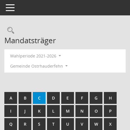
Toggle navigation
Rechercheauswahl
Mandatsträger
Wahlperiode 2021-2026
Gemeinde Ostrhauderfehn
A
B
C
D
E
F
G
H
I
J
K
L
M
N
O
P
Q
R
S
T
U
V
W
X