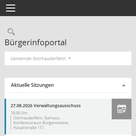
Toggle navigation
Rechercheauswahl
Bürgerinfoportal
Gemeinde Ostrhauderfehn
Aktuelle Sitzungen
27.08.2026 Verwaltungsausschuss
18:00 Uhr
Ostrhauderfehn, Rathaus,
Konferenzraum Bürgermeister,
Hauptstraße 117,